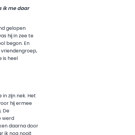
s ik me daar
and gelopen
as hij in zee te
ool begon. En
n vriendengroep,
 is heel
n zijn nek. Het
voor hij ermee
. De
e werd
eken daarna door
r ik nog nooit