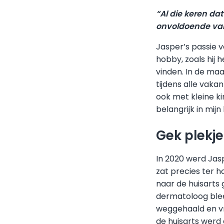
“Al die keren d
onvoldoende va
Jasper’s passie v
hobby, zoals hij h
vinden. In de maa
tijdens alle vaka
ook met kleine kin
belangrijk in mijn
Gek plekje
In 2020 werd Jas
zat precies ter h
naar de huisarts
dermatoloog blee
weggehaald en vri
de huisarts werd 