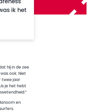
wareness
as ik het
at hij in de zee
 was ook. Niet
 twee jaar
ls je het hebt
nwetendheid.”
Melanoom en
surfers.