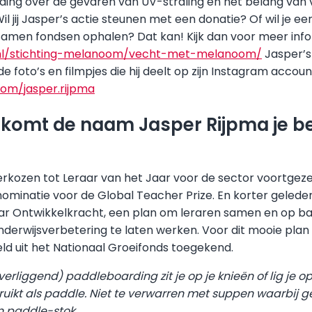
ng over de gevaren van UV-straling en het belang van 
il jij Jasper’s actie steunen met een donatie? Of wil je 
men fondsen ophalen? Dat kan! Kijk dan voor meer info
nl/stichting-melanoom/vecht-met-melanoom/
Jasper’s
de foto’s en filmpjes die hij deelt op zijn Instagram accoun
om/jasper.rijpma
 komt de naam Jasper Rijpma je b
verkozen tot Leraar van het Jaar voor de sector voortgezet
ominatie voor de Global Teacher Prize. En korter geleden
ar Ontwikkelkracht, een plan om leraren samen en op ba
derwijsverbetering te laten werken. Voor dit mooie plan
ld uit het Nationaal Groeifonds toegekend.
verliggend) paddleboarding zit je op je knieën of lig je o
ruikt als paddle. Niet te verwarren met suppen waarbij g
 paddle-stok.