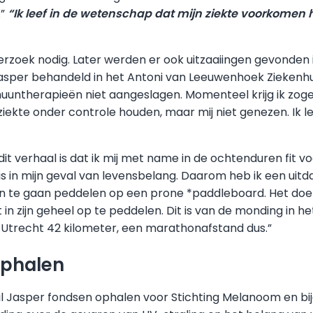
.”
“Ik leef in de wetenschap dat mijn ziekte voorkomen
zoek nodig. Later werden er ook uitzaaiingen gevonden in
asper behandeld in het Antoni van Leeuwenhoek Ziekenhuis
uuntherapieën niet aangeslagen. Momenteel krijg ik zo
iekte onder controle houden, maar mij niet genezen. Ik l
dit verhaal is dat ik mij met name in de ochtenduren fit v
Dat is in mijn geval van levensbelang. Daarom heb ik een uit
te gaan peddelen op een prone *paddleboard. Het doel i
t in zijn geheel op te peddelen. Dit is van de monding in h
Utrecht 42 kilometer, een marathonafstand dus.”
ophalen
il Jasper fondsen ophalen voor Stichting Melanoom en bi