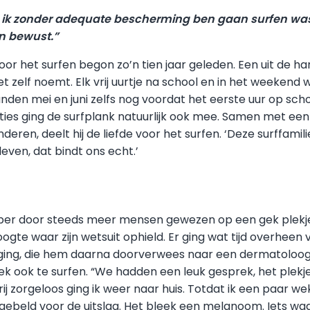
at ik zonder adequate bescherming ben gaan surfen wa
n bewust.”
oor het surfen begon zo’n tien jaar geleden. Een uit de h
et zelf noemt. Elk vrij uurtje na school en in het weekend w
nden mei en juni zelfs nog voordat het eerste uur op sch
nties ging de surfplank natuurlijk ook mee. Samen met ee
deren, deelt hij de liefde voor het surfen. ‘Deze surffamilie
 leven, dat bindt ons echt.’
per door steeds meer mensen gewezen op een gek plekje i
oogte waar zijn wetsuit ophield. Er ging wat tijd overheen 
 ging, die hem daarna doorverwees naar een dermatoloog
k ook te surfen. “We hadden een leuk gesprek, het plekj
j zorgeloos ging ik weer naar huis. Totdat ik een paar w
gebeld voor de uitslag. Het bleek een melanoom. Iets waa