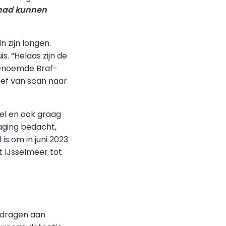
 had kunnen
 zijn longen.
. “Helaas zijn de
genoemde Braf-
eef van scan naar
oel en ook graag
daging bedacht,
s om in juni 2023
et IJsselmeer tot
jdragen aan