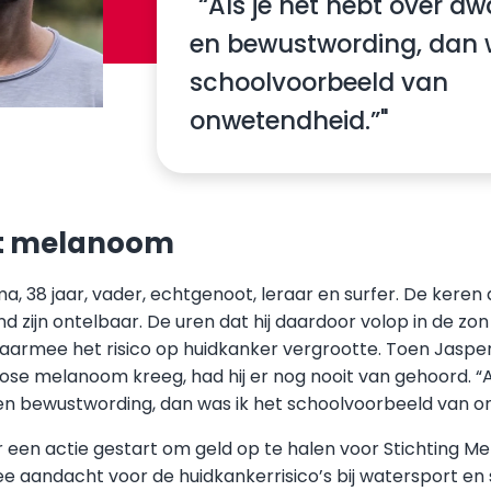
"“Als je het hebt over a
en bewustwording, dan w
schoolvoorbeeld van
onwetendheid.”"
t melanoom
ma, 38 jaar, vader, echtgenoot, leraar en surfer. De keren d
d zijn ontelbaar. De uren dat hij daardoor volop in de zon
daarmee het risico op huidkanker vergrootte. Toen Jasper
ose melanoom kreeg, had hij er nog nooit van gehoord. “A
n bewustwording, dan was ik het schoolvoorbeeld van o
 een actie gestart om geld op te halen voor Stichting 
e aandacht voor de huidkankerrisico’s bij watersport en 