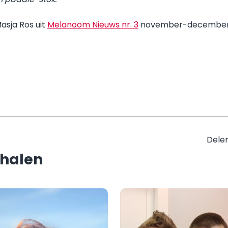
asja Ros uit
Melanoom Nieuws nr. 3
november-december
Delen
rhalen