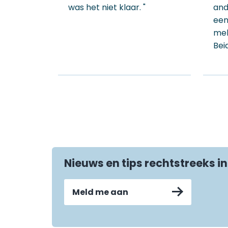
was het niet klaar. "
and
een
mel
Bei
Nieuws en tips rechtstreeks in
Meld me aan