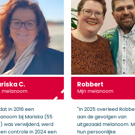
riska C.
Robbert
n melanoom
Mijn melanoom
dat in 2016 een
"In 2025 overleed Robbe
anoom bij Mariska (55
aan de gevolgen van
r) was verwijderd, werd
uitgezaaid melanoom. M
 een controle in 2024 een
hun persoonlijke