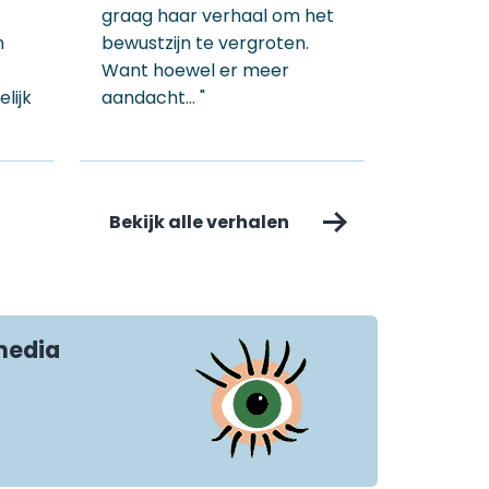
graag haar verhaal om het
n
bewustzijn te vergroten.
Want hoewel er meer
lijk
aandacht… "
Bekijk alle verhalen
media