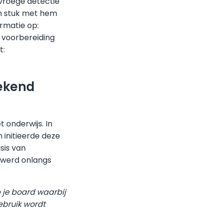
vroege detectie
een stuk met hem
rmatie op:
 voorbereiding
t:
ekend
 onderwijs. In
 initieerde deze
sis van
 werd onlangs
p je board waarbij
ebruik wordt