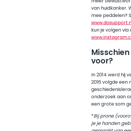
meer bewustwordi
van huidkanker. W
mee peddelen? Sa
www.dosupport.
kun je volgen via 
www.instagram.c
Misschien
voor?
In 2014 werd hij 
2016 volgde een n
geschiedenislera
onderzoek aan on
een grote som ge
*
Bij prone (vooro
je je handen geb
gemaakt van een