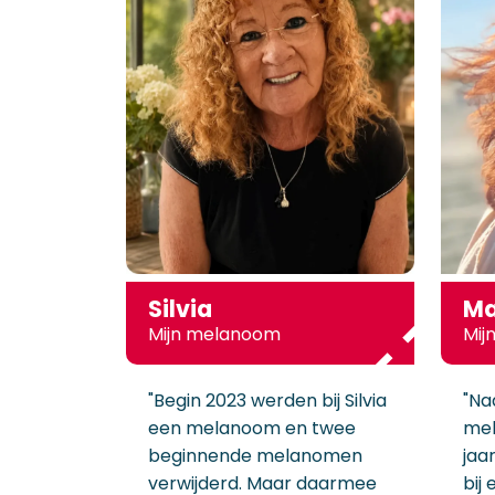
Silvia
Ma
Mijn melanoom
Mij
"Begin 2023 werden bij Silvia
"Na
een melanoom en twee
mel
beginnende melanomen
jaa
verwijderd. Maar daarmee
bij