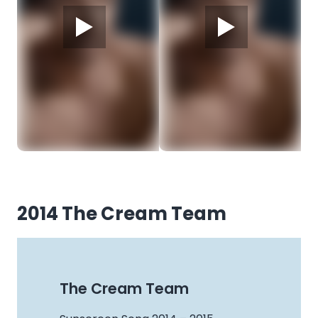
How to
How to
check a
check a
2014 The Cream Team
guy in 20
guy in 20
seconds
seconds
The Cream Team