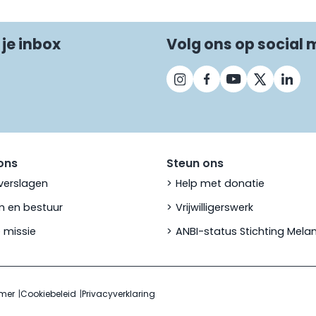
 je inbox
Volg ons op social 
ons
Steun ons
verslagen
Help met donatie
 en bestuur
Vrijwilligerswerk
 missie
ANBI-status Stichting Mel
imer
Cookiebeleid
Privacyverklaring