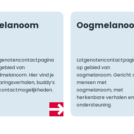
elanoom
Oogmelano
genotencontactpagina
Lotgenotencontactpagi
gebied van
op gebied van
dmelanoom. Hier vind je
oogmelanoom. Gericht 
aringsverhalen, buddy’s
mensen met
contactmogelijkheden.
oogmelanoom, met
herkenbare verhalen en
ondersteuning.