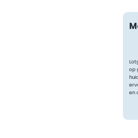
M
Lot
op 
hui
erv
en 