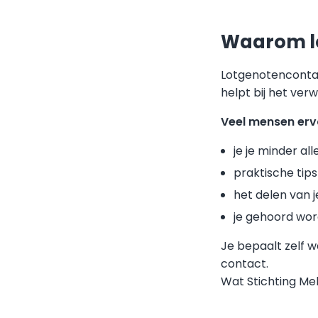
Waarom l
Lotgenotenconta
helpt bij het ver
Veel mensen erv
je je minder al
praktische tip
het delen van 
je gehoord wor
Je bepaalt zelf w
contact.
Wat Stichting M