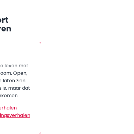
ert
ren
ie leven met
oom. Open,
e laten zien
 is, maar dat
nkomen.
erhalen
ingsverhalen