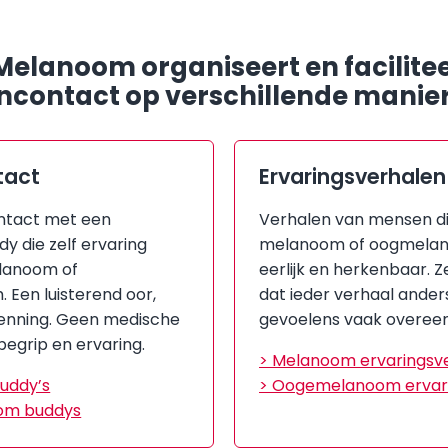
Melanoom organiseert en facilite
ncontact op verschillende manie
tact
Ervaringsverhalen
ontact met een
Verhalen van mensen d
y die zelf ervaring
melanoom of oogmelan
lanoom of
eerlijk en herkenbaar. Z
Een luisterend oor,
dat ieder verhaal anders
enning. Geen medische
gevoelens vaak overee
begrip en ervaring.
> Melanoom ervaringsv
uddy’s
> Oogemelanoom ervar
om buddys