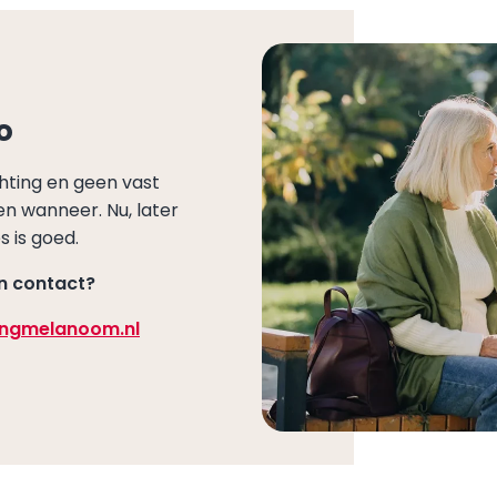
o
hting en geen vast
t en wanneer. Nu, later
s is goed.
en contact?
tingmelanoom.nl