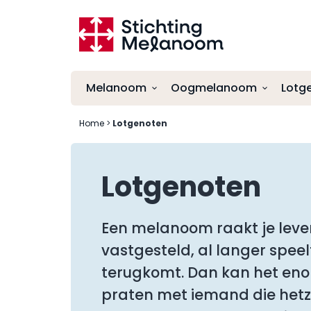
Melanoom
Oogmelanoom
Lotg
Home
>
Lotgenoten
Wat is een melanoom?
Wat is oogmelanoom?
Donateur (lid) worden
Melanoom herkennen
Symptomen en herkennen van
Steun ons met een eenmalige donatie
Lotgenoten
oogmelanoom
Diagnose
Vrijwilligerswerk
Behandeling van oogmelanoom
Behandelingen
Een melanoom raakt je leven.
Controle en nazorg
Follow Up
vastgesteld, al langer speel
terugkomt. Dan kan het en
praten met iemand die hetz