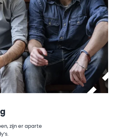
ng
, zijn er aparte
y’s.