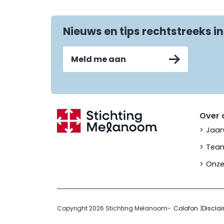
Nieuws en tips rechtstreeks in
Meld me aan
Over 
Jaar
Team
Onze
Copyright 2026 Stichting Melanoom
-
Colofon
Discla