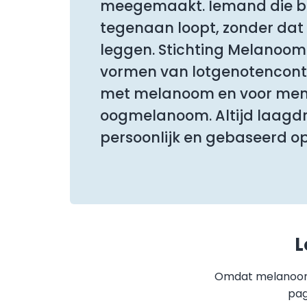
meegemaakt. Iemand die be
tegenaan loopt, zonder dat je
leggen. Stichting Melanoom 
vormen van lotgenotencont
met melanoom en voor me
oogmelanoom. Altijd laagd
persoonlijk en gebaseerd op
L
Omdat melanoom 
pag