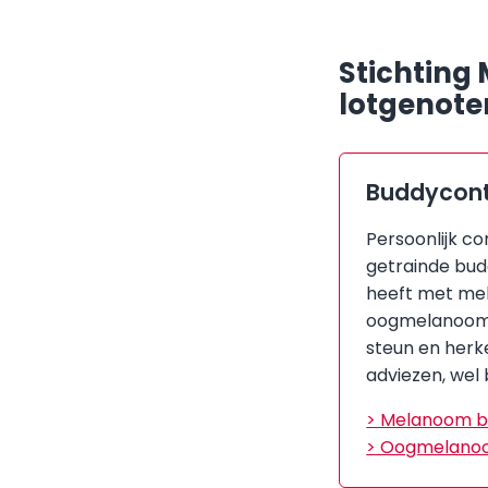
Stichting 
lotgenote
Buddycon
Persoonlijk c
getrainde budd
heeft met me
oogmelanoom. 
steun en herk
adviezen, wel 
> Melanoom b
> Oogmelano