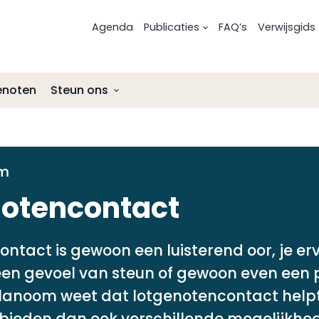
Agenda
Publicaties
FAQ’s
Verwijsgids
enoten
Steun ons
Risicofactoren voor melanoom
Uitgezaaid oogmelanoom
Nalatenschap
Preventie
Onderzoek en ontwikkelingen
Afmelden als donateur
m
Onderzoek en ontwikkelingen
Lotgenotencontact
ANBI-status Stichting Melanoom
notencontact
Lotgenotencontact
Leven met en na oogmelanoom
Leven met na
ntact is gewoon een luisterend oor, je er
en gevoel van steun of gewoon even een p
lanoom weet dat lotgenotencontact helpt 
 bieden dan ook verschillende mogelijkhe