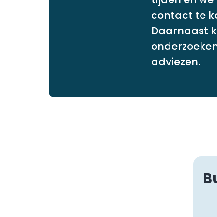
contact te 
Daarnaast ku
onderzoeken
adviezen.
B