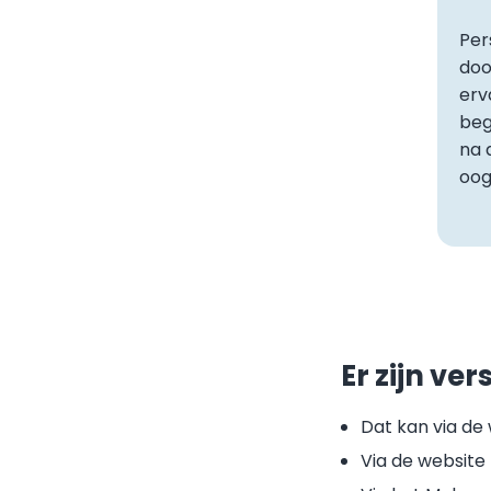
Per
doo
erv
beg
na 
oo
Er zijn v
Dat kan via de 
Via de website 