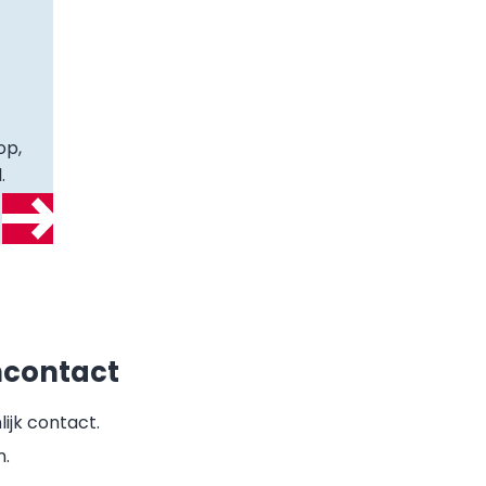
op,
.
ncontact
ijk contact.
n.