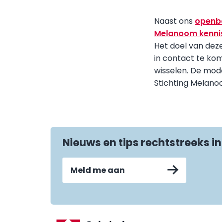
Naast ons
openb
Melanoom kenni
Het doel van dez
in contact te ko
wisselen. De mod
Stichting Melano
Nieuws en tips rechtstreeks in
Meld me aan