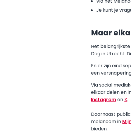
Via het Melano
Je kunt je vrag
Maar elka
Het belangrijkst
Dag in Utrecht. D
En er zijn eind 
een versnapering
Via social media
elkaar delen en i
Instagram
en
X
.
Daarnaast public
melanoom in
Mij
bieden.