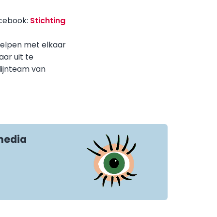
acebook:
Stichting
helpen met elkaar
ar uit te
lijnteam van
media