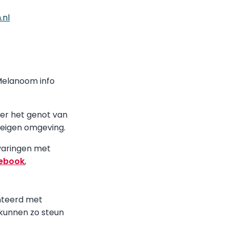
.nl
 Melanoom info
der het genot van
 eigen omgeving.
varingen met
ebook
,
onteerd met
 kunnen zo steun