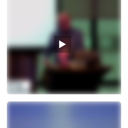
Behandelmogelijkheden uveamelanoom in het
LUMC
Drs. M. Marinkovic, oncologisch oogarts
28 MAART 2026
Melanoom Infodag
Bap-1 mutaties en andere mutaties in de
oogtumor en hoe ontstaan deze mutaties?
Drs. R.J. Nell, arts-onderzoeker