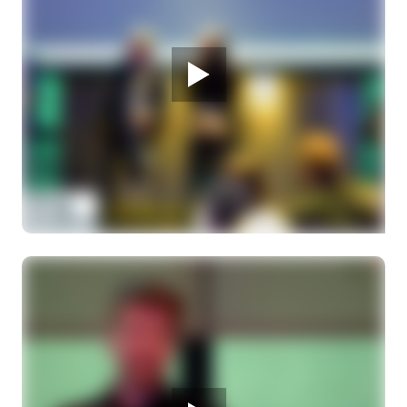
28 MAART 2026
Melanoom Infodag
Tijd voor vragen uit de zaal en van tevoren
ingestuurde vragen
Moderator Martina Rooijakkers, bestuurslid
oogmelanoom