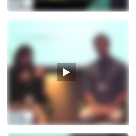
Melanoom Infodag
Lopende en nieuwe studies bij de behandeling
van oogmelanoom
Dr. T.H.K. Vu, oogarts
28 MAART 2026
Melanoom Infodag