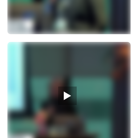
28 MAART 2026
Melanoom Infodag
Mogelijkheden van de behandeling van
uitgezaaid oogmelanoom
Prof. dr. H.W. Kapiteijn, internist-oncoloog
28 MAART 2026