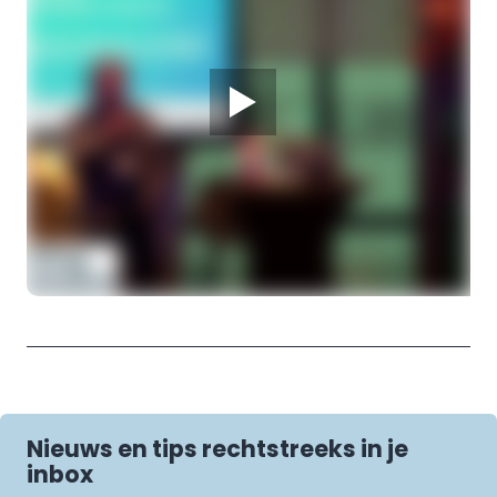
Dr. D. Mohabati, oogarts
28 MAART 2026
Melanoom Infodag
De rol van de radiotherapeut bij
protonenbestraling
Prof. dr. C. Rasch, radiotherapeut
Nieuws en tips rechtstreeks in je
inbox