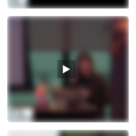
Melanoom Infodag
Protonenbestraling is nu met clipjes op het
oog. Kan dat anders?
Dr. J.W.M. Beenakker, fysicus oogheelkunde
28 MAART 2026
Melanoom Infodag