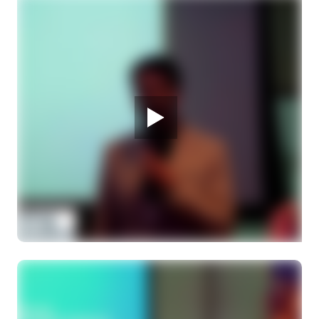
Behandeling zeldzame vormen van
oogmelanoom; conjunctiva melanoom /
behandelmogelijkheden
Dr. N, Brouwer, oncologisch oogarts en
drs M. Marinkovic, oogarts
28 MAART 2026
Melanoom Infodag
Behandeling van complicaties na behandeling
van uveamelanoom