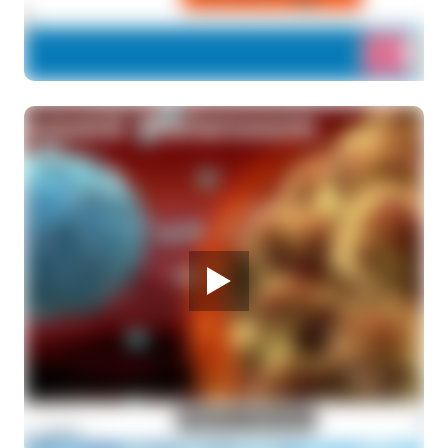
28 MAART 2026
Melanoom Infodag
Lezing "Samen beslissen in de spreekkamer"
Dr. A.A.M. van der Veldt, internist-oncoloog
28 MAART 2026