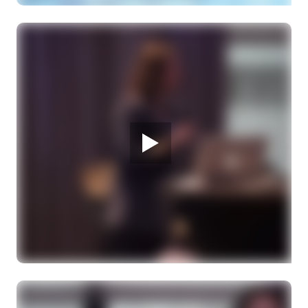
Melanoom Infodag
Lezing "Behandelmogelijkheden voor
uitgezaaid melanoom stadium IV en stadium III"
Dr. H. Jalving, internist-oncoloog
Let op: geen geluid, maar ondertiteling
28 MAART 2026
Melanoom Infodag