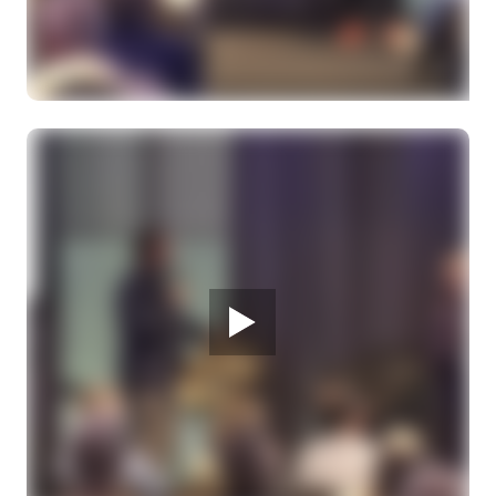
28 MAART 2026
Melanoom infodag
Toepassingen van AI voor diagnostiek van
huidmelanoom. Heden en toekomst.
Drs. A.N. Shifai, arts-onderzoekere
28 MAART 2026