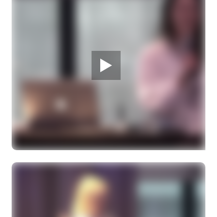
Microbiotica, immuunsysteem en
immunotherapie – is dit te beïnvloeden?
Dr. K. Bol, internist-oncoloog
28 MAART 2026
Melanoom infodag
De laatste ontwikkelingen van de OMIT trial
Drs. J. Mos