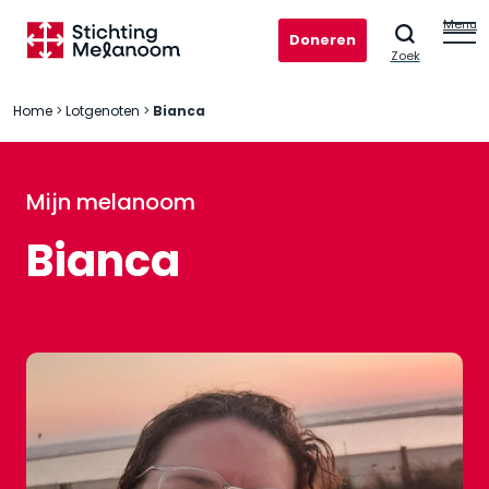
Menu
Doneren
Zoek
Home
>
Lotgenoten
>
Bianca
Mijn melanoom
Bianca