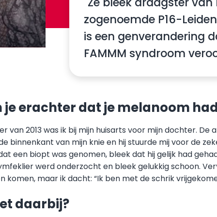
"Ze bleek draagster van 
zogenoemde P16-Leiden
is een genverandering d
FAMMM syndroom veroor
je erachter dat je melanoom ha
er van 2013 was ik bij mijn huisarts voor mijn dochter. De 
 binnenkant van mijn knie en hij stuurde mij voor de zek
at een biopt was genomen, bleek dat hij gelijk had geha
ymfeklier werd onderzocht en bleek gelukkig schoon. Ver
en komen, maar ik dacht: “Ik ben met de schrik vrijgekomen
het daarbij?