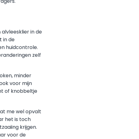
agers.​
 alvleesklier in de
 in de
een huidcontrole.
eranderingen zelf
roken, minder
 ook voor mijn
ht of knobbeltje
wat me wel opvalt
r het is toch
zaaiing krijgen.
aar voor de