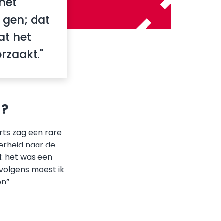
het
 gen; dat
at het
zaakt."
d?
arts zag een rare
erheid naar de
d: het was een
volgens moest ik
”.​