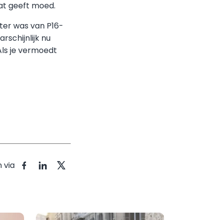
at geeft moed.
ter was van P16-
schijnlijk nu
Als je vermoedt
 via