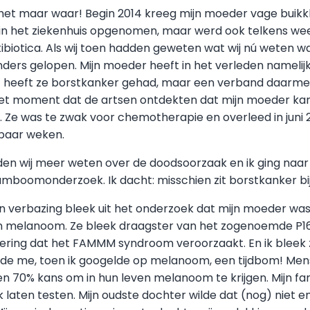
 het maar waar! Begin 2014 kreeg mijn moeder vage buikk
n het ziekenhuis opgenomen, maar werd ook telkens wee
ibiotica. Als wij toen hadden geweten wat wij nú weten w
nders gelopen. Mijn moeder heeft in het verleden namel
04 heeft ze borstkanker gehad, maar een verband daarm
het moment dat de artsen ontdekten dat mijn moeder kan
aat. Ze was te zwak voor chemotherapie en overleed in juni 
paar weken.
den wij meer weten over de doodsoorzaak en ik ging naar
boomonderzoek. Ik dacht: misschien zit borstkanker bij o
en verbazing bleek uit het onderzoek dat mijn moeder wa
an melanoom. Ze bleek draagster van het zogenoemde P16
ering dat het FAMMM syndroom veroorzaakt. En ik bleek 
elde me, toen ik googelde op melanoom, een tijdbom! Men
n 70% kans om in hun leven melanoom te krijgen. Mijn fa
laten testen. Mijn oudste dochter wilde dat (nog) niet en