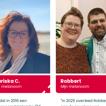
riska C.
Robbert
n melanoom
Mijn melanoom
dat in 2016 een
"In 2025 overleed Robbe