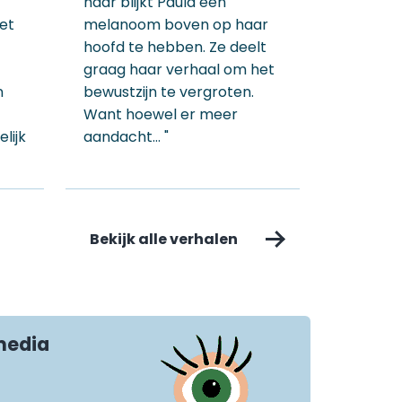
haar blijkt Paula een
et
melanoom boven op haar
hoofd te hebben. Ze deelt
graag haar verhaal om het
n
bewustzijn te vergroten.
Want hoewel er meer
lijk
aandacht… "
Bekijk alle verhalen
media