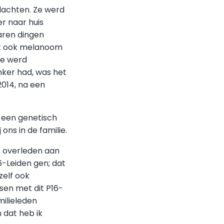
lachten. Ze werd
r naar huis
aren dingen
ijk ook melanoom
ee werd
ker had, was het
2014, na een
 een genetisch
ns in de familie.
s overleden aan
-Leiden gen; dat
zelf ook
sen met dit P16-
milieleden
 dat heb ik