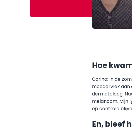
Hoe kwam 
Corina: In de zom
moedervlek aan de
dermatoloog. Nad
melanoom. Mijn l
op controle blijv
En, bleef 