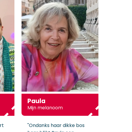
Paula
Mijn melanoom
rt
"Ondanks haar dikke bos