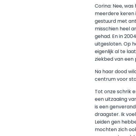
Corina: Nee, was
meerdere keren i
gestuurd met ant
misschien heel a
gehad. En in 20
uitgesloten. Op 
eigenlijk al te l
ziekbed van een 
Na haar dood wil
centrum voor stam
Tot onze schrik 
een uitzaaiing v
is een genverand
draagster. Ik vo
Leiden gen hebbe
mochten zich ook 