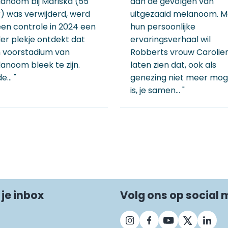
anoom bij Mariska (55
aan de gevolgen van
r) was verwijderd, werd
uitgezaaid melanoom. M
 een controle in 2024 een
hun persoonlijke
er plekje ontdekt dat
ervaringsverhaal wil
 voorstadium van
Robberts vrouw Carolie
anoom bleek te zijn.
laten zien dat, ook als
de… "
genezing niet meer moge
is, je samen… "
 je inbox
Volg ons op social 