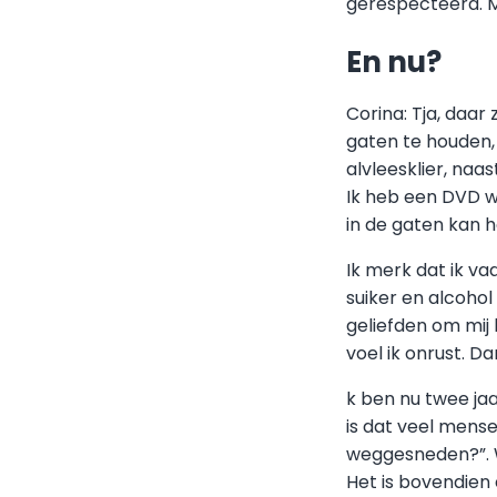
gerespecteerd. Mi
En nu?
Corina: Tja, daar 
gaten te houden,
alvleesklier, naa
Ik heb een DVD w
in de gaten kan 
Ik merk dat ik v
suiker en alcohol
geliefden om mij 
voel ik onrust. D
k ben nu twee jaa
is dat veel mens
weggesneden?”. Wa
Het is bovendien