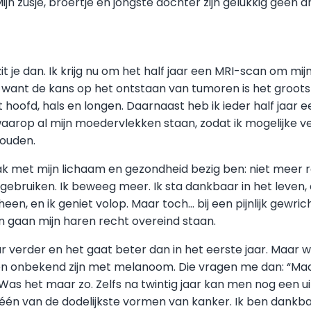
jn zusje, broertje en jongste dochter zijn gelukkig geen dr
zit je dan. Ik krijg nu om het half jaar een MRI-scan om mijn
 want de kans op het ontstaan van tumoren is het grootst
st hoofd, hals en longen. Daarnaast heb ik ieder half jaar 
aarop al mijn moedervlekken staan, zodat ik mogelijke v
houden.
aak met mijn lichaam en gezondheid bezig ben: niet meer 
 gebruiken. Ik beweeg meer. Ik sta dankbaar in het leven,
heen, en ik geniet volop. Maar toch… bij een pijnlijk gewric
an gaan mijn haren recht overeind staan.
r verder en het gaat beter dan in het eerste jaar. Maar 
en onbekend zijn met melanoom. Die vragen me dan: “Maa
s het maar zo. Zelfs na twintig jaar kan men nog een uit
 één van de dodelijkste vormen van kanker. Ik ben dankb