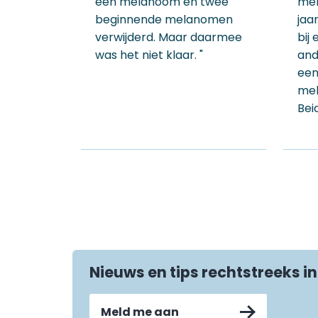
een melanoom en twee
mel
beginnende melanomen
jaa
verwijderd. Maar daarmee
bij
was het niet klaar. "
and
een
mel
Bei
Nieuws en tips rechtstreeks in
Meld me aan