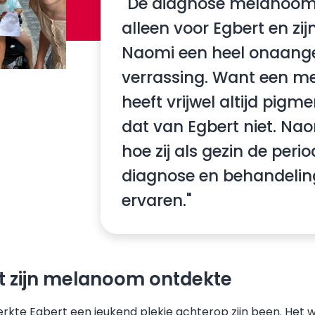
"De diagnose melanoom
alleen voor Egbert en zi
Naomi een heel onaan
verrassing. Want een 
heeft vrijwel altijd pigm
dat van Egbert niet. Nao
hoe zij als gezin de peri
diagnose en behandeli
ervaren."
t zijn melanoom ontdekte
erkte Egbert een jeukend plekje achterop zijn been. Het 