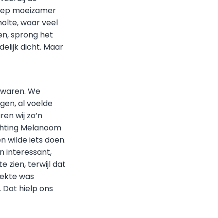
rliep moeizamer
holte, waar veel
en, sprong het
elijk dicht. Maar
d waren. We
gen, al voelde
en wij zo’n
ichting Melanoom
 wilde iets doen.
n interessant,
 zien, terwijl dat
iekte was
 Dat hielp ons