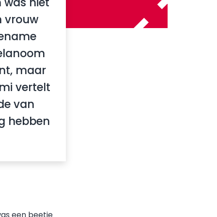
 was niet
jn vrouw
gename
melanoom
ent, maar
mi vertelt
ode van
ng hebben
was een beetje