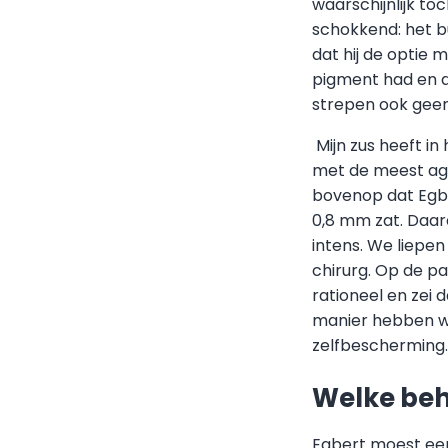
waarschijnlijk t
schokkend: het b
dat hij de opti
pigment had en d
strepen ook geen 
Mijn zus heeft i
met de meest ag
bovenop dat Egb
0,8 mm zat. Daar
intens. We liepe
chirurg. Op de par
rationeel en zei 
manier hebben we
zelfbescherming.
Welke beh
Egbert moest een