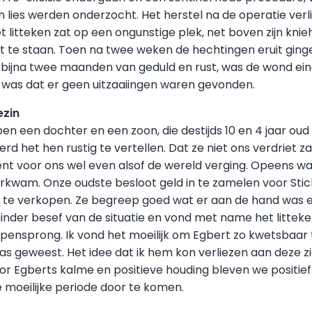
ijn lies werden onderzocht. Het herstel na de operatie ve
 litteken zat op een ongunstige plek, net boven zijn knie
 te staan. Toen na twee weken de hechtingen eruit ging
 bijna twee maanden van geduld en rust, was de wond eind
 was dat er geen uitzaaiingen waren gevonden.
ezin
en een dochter en een zoon, die destijds 10 en 4 jaar ou
 het hen rustig te vertellen. Dat ze niet ons verdriet za
t voor ons wel even alsof de wereld verging. Opeens war
overkwam. Onze oudste besloot geld in te zamelen voor St
te verkopen. Ze begreep goed wat er aan de hand was en
nder besef van de situatie en vond met name het litteke
pensprong. Ik vond het moeilijk om Egbert zo kwetsbaar te
as geweest. Het idee dat ik hem kon verliezen aan deze z
oor Egberts kalme en positieve houding bleven we positief.
 moeilijke periode door te komen.