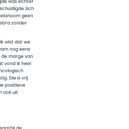
lgde was echter
schuldigde zich
 melanoom geen
zebra zonder
k wist dat we
kwam nog eens
 de marge van
t vond ik heel
ncologisch
g. Die is vrij
ie positieve
 ook uit
waarbij de