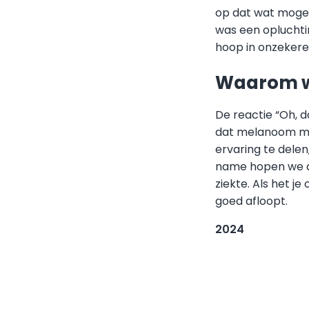
op dat wat mogel
was een opluchti
hoop in onzekere 
Waarom wil
De reactie “Oh, d
dat melanoom mee
ervaring te dele
name hopen we da
ziekte. Als het j
goed afloopt.
2024