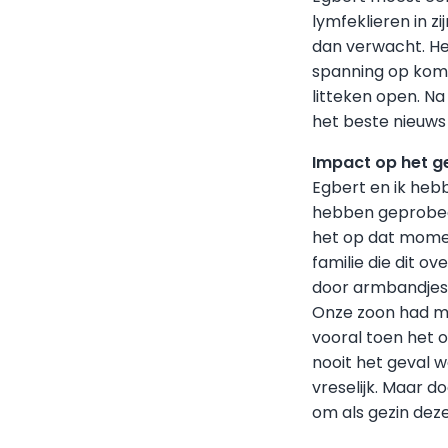
lymfeklieren in z
dan verwacht. Het
spanning op komt
litteken open. Na
het beste nieuws
Impact op het g
Egbert en ik hebb
hebben geprobeerd
het op dat momen
familie die dit 
door armbandjes 
Onze zoon had mi
vooral toen het o
nooit het geval w
vreselijk. Maar d
om als gezin deze