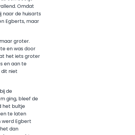
pvallend. Omdat
j naar de huisarts
ven Egberts, maar
 maar groter.
ikte en was door
at het iets groter
s en aan te
dit niet
bij de
m ging, bleef de
 het bultje
en te laten
um werd Egbert
 het dan