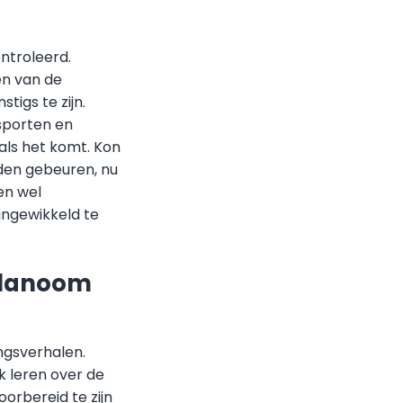
ontroleerd.
en van de
tigs te zijn.
 sporten en
als het komt. Kon
den gebeuren, nu
ien wel
 ingewikkeld te
Melanoom
ngsverhalen.
k leren over de
oorbereid te zijn