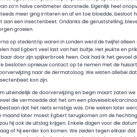
 van zo’n halve centimeter doorsnede. Eigenlijk heel ono
 steeds meer ging irriteren en af en toe bloedde, besloot hi
ht aan een insectenbeet. Ondanks die geruststelling, ble
zorgen groeien.
rna op stedentrip waren in Londen werd de twijfel alleen
len had Egbert veel last van het bultje. Het jeukte en pr
baar door zijn spijkerbroek heen. Ook had ik het gevoel d
e besloten opnieuw contact op te nemen met de huisart
orverwijzing naar de dermatoloog. We wisten allebei dat 
sectenbeet kon zijn.
m uiteindelijk de doorverwijzing en begin maart zaten we 
wel die vermoedde dat het om een plaveiselcelcarcinoo
bestaan dat het niets ernstigs was. Drie weken later werd
n maand later moest Egbert terugkomen om de hechting
zou hij ook de uitslag krijgen. Enkele dagen voor die dat
aag of hij eerder kon komen. We zeiden tegen elkaar dat