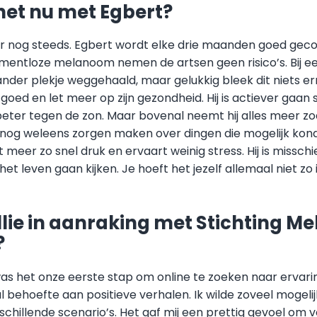
het nu met Egbert?
s er nog steeds. Egbert wordt elke drie maanden goed gec
entloze melanoom nemen de artsen geen risico’s. Bij e
ander plekje weggehaald, maar gelukkig bleek dit niets erns
 goed en let meer op zijn gezondheid. Hij is actiever gaan
eter tegen de zon. Maar bovenal neemt hij alles meer zo
n nog weleens zorgen maken over dingen die mogelijk kon
t meer zo snel druk en ervaart weinig stress. Hij is missch
het leven gaan kijken. Je hoeft het jezelf allemaal niet zo
ullie in aanraking met Stichting 
?
as het onze eerste stap om online te zoeken naar ervari
 behoefte aan positieve verhalen. Ik wilde zoveel mogelij
rschillende scenario’s. Het gaf mij een prettig gevoel om v