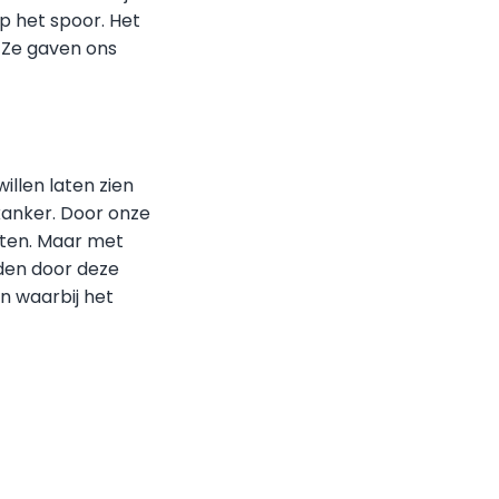
p het spoor. Het
 Ze gaven ons
illen laten zien
kanker. Door onze
oten. Maar met
den door deze
en waarbij het