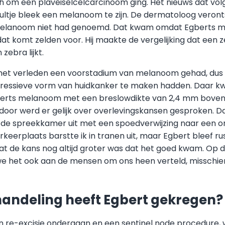
och om een plaveiselcelcarcinoom ging. Het nieuws dat vo
ultje bleek een melanoom te zijn. De dermatoloog veront
e melanoom niet had genoemd. Dat kwam omdat Egberts
at komt zelden voor. Hij maakte de vergelijking dat een 
zebra lijkt.
n het verleden een voorstadium van melanoom gehad, dus i
ressieve vorm van huidkanker te maken hadden. Daar 
erts melanoom met een breslowdikte van 2,4 mm boven
door werd er gelijk over overlevingskansen gesproken. Da
n de spreekkamer uit met een spoedverwijzing naar een o
keerplaats barstte ik in tranen uit, maar Egbert bleef rusti
dat de kans nog altijd groter was dat het goed kwam. Op d
 het ook aan de mensen om ons heen verteld, misschien
andeling heeft Egbert gekregen?
 re-excisie ondergaan en een sentinel node procedure, 