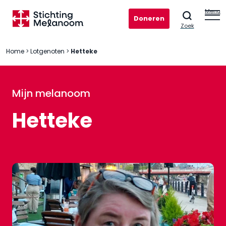
Menu
Doneren
Zoek
Home
>
Lotgenoten
>
Hetteke
Mijn melanoom
Hetteke