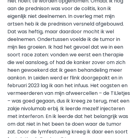
niet hoeft te worden opgenomen. Omdat ik nog
aan de prednison was voor de colitis, kon ik
eigenlijk niet deelnemen. In overleg met mijn
artsen heb ik de prednison versneld afgebouwd.
Dat was heftig, maar daardoor mocht ik wel
deelnemen. Ondertussen voelde ik de tumor in
mijn lies groeien. Ik had het gevoel dat we in een
soort race zaten: vonden we eerst een therapie
die wel aansloeg, of had de kanker zover om zich
heen gewoekerd dat ik geen behandeling meer
aankon. In Leiden werd er flink doorgepakt en in
februari 2023 lag ik aan het infuus. Het oogsten en
vermeerderen van mijn afweercellen – de TILletjes
– was goed gegaan, dus ik kreeg ze terug, met een
zakje nivolumab erbij. Ik leerde mezelf injecteren
met interferon. En ik leerde dat het belangrijk was
om dat niet in het been te doen waar de tumor
zat. Door de lymfestuwing kreeg ik daar een soort