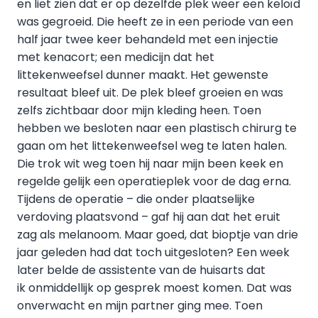
en liet zien dat er op dezelfde plek weer een keloïd
was gegroeid. Die heeft ze in een periode van een
half jaar twee keer behandeld met een injectie
met kenacort; een medicijn dat het
littekenweefsel dunner maakt. Het gewenste
resultaat bleef uit. De plek bleef groeien en was
zelfs zichtbaar door mijn kleding heen. Toen
hebben we besloten naar een plastisch chirurg te
gaan om het littekenweefsel weg te laten halen.
Die trok wit weg toen hij naar mijn been keek en
regelde gelijk een operatieplek voor de dag erna.
Tijdens de operatie – die onder plaatselijke
verdoving plaatsvond – gaf hij aan dat het eruit
zag als melanoom. Maar goed, dat bioptje van drie
jaar geleden had dat toch uitgesloten? Een week
later belde de assistente van de huisarts dat
ik onmiddellijk op gesprek moest komen. Dat was
onverwacht en mijn partner ging mee. Toen