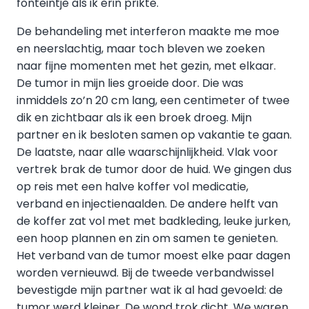
fonteintje als ik erin prikte.
De behandeling met interferon maakte me moe
en neerslachtig, maar toch bleven we zoeken
naar fijne momenten met het gezin, met elkaar.
De tumor in mijn lies groeide door. Die was
inmiddels zo’n 20 cm lang, een centimeter of twee
dik en zichtbaar als ik een broek droeg. Mijn
partner en ik besloten samen op vakantie te gaan.
De laatste, naar alle waarschijnlijkheid. Vlak voor
vertrek brak de tumor door de huid. We gingen dus
op reis met een halve koffer vol medicatie,
verband en injectienaalden. De andere helft van
de koffer zat vol met met badkleding, leuke jurken,
een hoop plannen en zin om samen te genieten.
Het verband van de tumor moest elke paar dagen
worden vernieuwd. Bij de tweede verbandwissel
bevestigde mijn partner wat ik al had gevoeld: de
tumor werd kleiner. De wond trok dicht. We waren