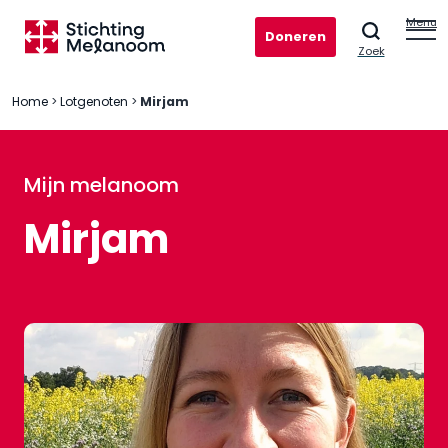
Menu
Doneren
Zoek
Home
>
Lotgenoten
>
Mirjam
Mijn melanoom
Mirjam