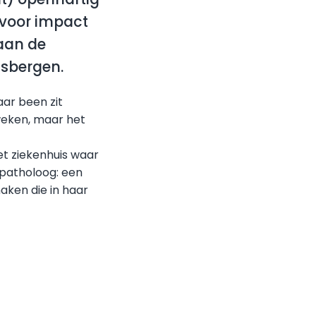
 voor impact
 aan de
nsbergen.
ar been zit
 weken, maar het
et ziekenhuis waar
 patholoog: een
maken die in haar