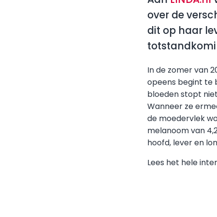
over de versc
dit op haar l
totstandkomin
In de zomer van 2
opeens begint te 
bloeden stopt niet
Wanneer ze ermee 
de moedervlek wor
melanoom van 4,2 m
hoofd, lever en l
Lees het hele int