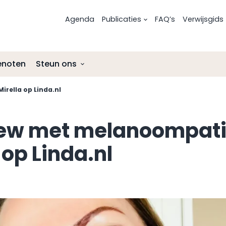
Agenda
Publicaties
FAQ’s
Verwijsgids
enoten
Steun ons
rella op Linda.nl
Risicofactoren voor melanoom
Uitgezaaid oogmelanoom
Nalatenschap
Preventie
Onderzoek en ontwikkelingen
Afmelden als donateur
iew met melanoompati
Onderzoek en ontwikkelingen
Lotgenotencontact
ANBI-status Stichting Melanoom
 op Linda.nl
Lotgenotencontact
Leven met en na oogmelanoom
Leven met na