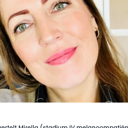
ertelt Mirella (stadium IV melanoompatiën