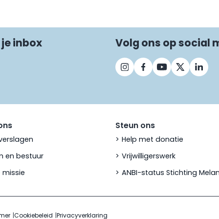
 je inbox
Volg ons op social 
ons
Steun ons
verslagen
Help met donatie
 en bestuur
Vrijwilligerswerk
 missie
ANBI-status Stichting Mel
imer
Cookiebeleid
Privacyverklaring