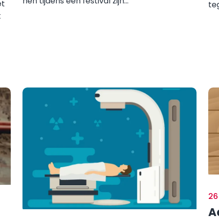
hen tijdens een festival zijn...
et
teg
t
26
A