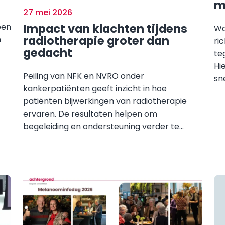
m
27 mei 2026
Impact van klachten tijdens
een
Wa
radiotherapie groter dan
m
ri
gedacht
te
Hi
Peiling van NFK en NVRO onder
sne
kankerpatiënten geeft inzicht in hoe
patiënten bijwerkingen van radiotherapie
ervaren. De resultaten helpen om
begeleiding en ondersteuning verder te...