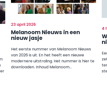
23 april 2026
4 
Melanoom Nieuws in een
W
nieuw jasje
n
Het eerste nummer van Melanoom Nieuws
Ee
van 2026 is uit. En het heeft een nieuwe
om
zet
modernere uitstraling. Het nummer is hier te
n
te
downloaden. Inhoud Melanoom...
ver
ste