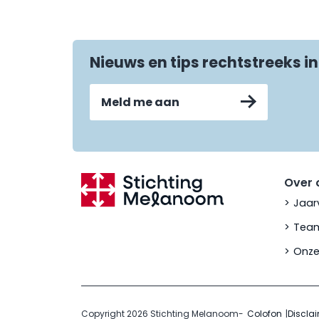
Nieuws en tips rechtstreeks in
Meld me aan
Over 
Jaar
Team
Onze
Copyright 2026 Stichting Melanoom
-
Colofon
Discla