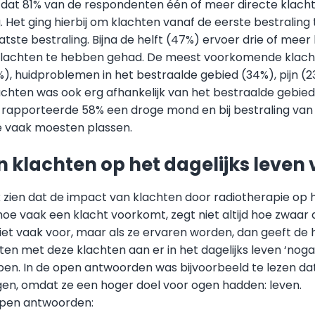
jkt dat 81% van de respondenten één of meer directe klac
. Het ging hierbij om klachten vanaf de eerste bestraling 
ste bestraling. Bijna de helft (47%) ervoer drie of meer 
klachten te hebben gehad. De meest voorkomende klacht
, huidproblemen in het bestraalde gebied (34%), pijn (23
achten was ook erg afhankelijk van het bestraalde gebied:
rapporteerde 58% een droge mond en bij bestraling van
e vaak moesten plassen.
 klachten op het dagelijks leven
k zien dat de impact van klachten door radiotherapie op h
, hoe vaak een klacht voorkomt, zegt niet altijd hoe zwaar 
et vaak voor, maar als ze ervaren worden, dan geeft de h
n met deze klachten aan er in het dagelijks leven ‘nogal’ 
en. In de open antwoorden was bijvoorbeeld te lezen d
en, omdat ze een hoger doel voor ogen hadden: leven.
open antwoorden: