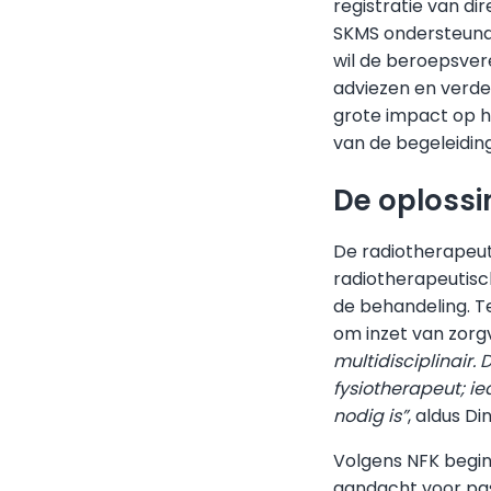
registratie van d
SKMS ondersteund 
wil de beroepsver
adviezen en verde
grote impact op h
van de begeleidin
De oplossin
De radiotherapeu
radiotherapeutisch
de behandeling. Te
om inzet van zorg
multidisciplinair.
D
fysiotherapeut;
ie
nodig is”
, aldus D
Volgens NFK begi
aandacht voor pas