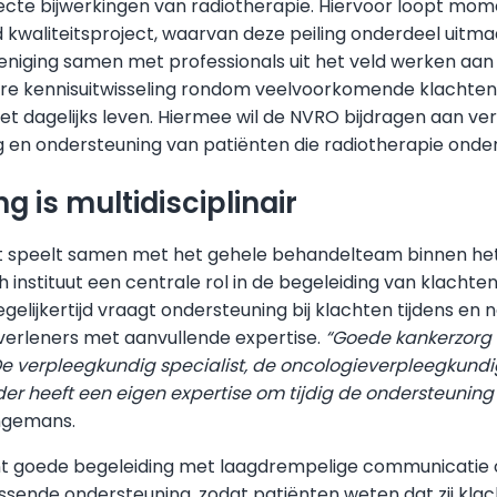
irecte bijwerkingen van radiotherapie. Hiervoor loopt mo
kwaliteitsproject, waarvan deze peiling onderdeel uitm
eniging samen met professionals uit het veld werken aan 
re kennisuitwisseling rondom veelvoorkomende klachten
et dagelijks leven. Hiermee wil de NVRO bijdragen aan ve
g en ondersteuning van patiënten die radiotherapie onde
g is multidisciplinair
t speelt samen met het gehele behandelteam binnen he
 instituut een centrale rol in de begeleiding van klachten
gelijkertijd vraagt ondersteuning bij klachten tijdens en 
verleners met aanvullende expertise.
“Goede kankerzorg is
e verpleegkundig specialist, de oncologieverpleegkundige
der heeft een eigen expertise om tijdig de ondersteuning
ingemans.
nt goede begeleiding met laagdrempelige communicatie 
sende ondersteuning, zodat patiënten weten dat zij kla