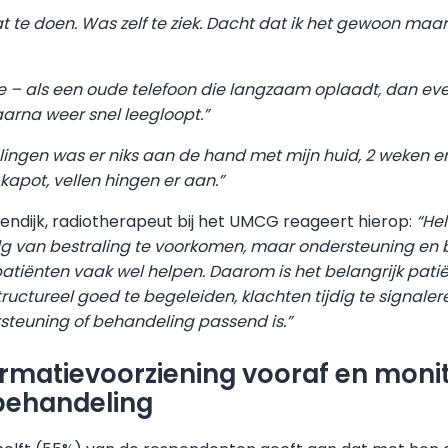
wat te doen. Was zelf te ziek. Dacht dat ik het gewoon maa
 – als een oude telefoon die langzaam oplaadt, dan e
aarna weer snel leegloopt.”
alingen was er niks aan de hand met mijn huid, 2 weken 
 kapot, vellen hingen er aan.”
gendijk, radiotherapeut bij het UMCG reageert hierop:
“Hel
lg van bestraling te voorkomen, maar ondersteuning en
atiënten vaak wel helpen. Daarom is het belangrijk patië
ructureel goed te begeleiden, klachten tijdig te signale
rsteuning of behandeling passend is.”
ormatievoorziening vooraf en moni
 behandeling