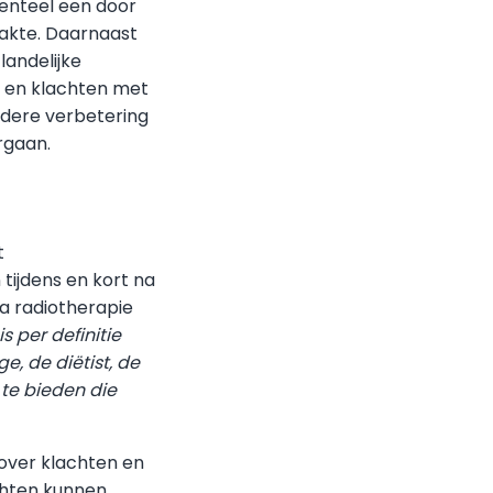
menteel een door
aakte. Daarnaast
landelijke
 en klachten met
rdere verbetering
rgaan.
t
 tijdens en kort na
na radiotherapie
 per definitie
, de diëtist, de
 te bieden die
over klachten en
chten kunnen