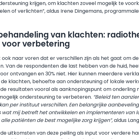
ersteuning krijgen, om klachten zoveel mogelijk te voor
elen of verlichten”, aldus Irene Dingemans, programmalei
n behandeling van klachten: radiot
e voor verbetering
t ook naar voren dat er verschillen zijn als het gaat om 
n. Van de respondenten die last hebben van de huid, heef
oor ontvangen en 30% niet. Hier kunnen meerdere verklari
n de klachten, behoefte aan ondersteuning of lokale werk
 de resultaten vooral als aanknopingspunt om onderling m
mogelijk ondersteuning te verbeteren.
“Beleid ten aanzie
 kan per instituut verschillen. Een belangrijke aanbevelin
s wat mij betreft het ontwikkelen en implementeren van la
 alle patiënten de best mogelijke zorg krijgen”,
aldus Lang
de uitkomsten van deze peiling als input voor verdere h