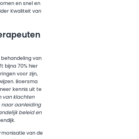
komen en snel en
der Kwaliteit van
herapeuten
de behandeling van
t bijna 70% hier
ngen voor zijn,
wijzen. Boersma
eer kennis uit te
n van klachten
g naar aanleiding
ndelijk beleid en
endijk.
armonisatie van de