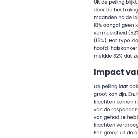
Uit de peiling bli
door de bestraling
maanden na de laat
18% aangaf geen 
vermoeidheid (52%)
(15%). Het type kl
hoofd-halskanker 
meldde 32% dat z
Impact van
De peiling laat oo
groot kan zijn. En
klachten komen ni
van de respondente
van gehad te hebb
klachten verdroeg
Een greep uit de 