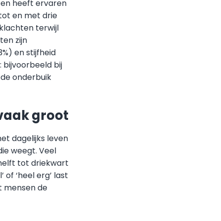
hten heeft ervaren
tot en met drie
klachten terwijl
en zijn
%) en stijfheid
 bijvoorbeeld bij
 de onderbuik
 vaak groot
et dagelijks leven
die weegt. Veel
elft tot driekwart
of ‘heel erg’ last
at mensen de