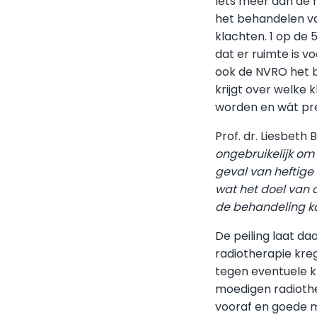
Iets meer dan de 
het behandelen va
klachten. 1 op de 5
dat er ruimte is v
ook de NVRO het be
krijgt over welke 
worden en wát pre
Prof. dr. Liesbeth
ongebruikelijk om
geval van heftige
wat het doel van d
de behandeling ka
De peiling laat da
radiotherapie kre
tegen eventuele kl
moedigen radiothe
vooraf en goede mo