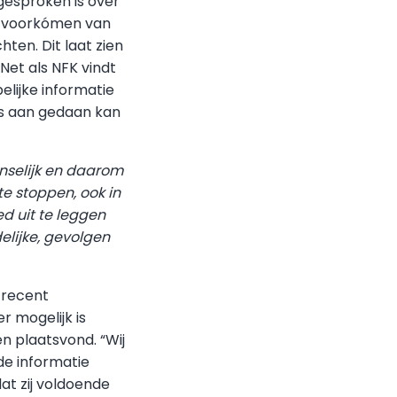
gesproken is over
t voorkómen van
hten. Dit laat zien
Net als NFK vindt
elijke informatie
ts aan gedaan kan
nselijk en
daarom
te stoppen,
ook in
d uit te
leggen
lijke,
gevolgen
e recent
 mogelijk is
n plaatsvond. “Wij
de informatie
at zij voldoende