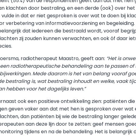
helft (55%) van de respondenten geeft aan dat met hen 
n klachten door bestraling, en een derde (ook) over he
 vulde in dat er niet gesproken is over wat te doen bij klac
oor verbetering van informatievoorziening en begeleiding. 
langrijk dat iedereen die bestraald wordt, vooraf begrijp
klachten zij zouden kunnen verwachten, en ook óf daar ie
cies.
 Boersma, radiotherapeut Maastro, geeft aan:
“Het is onwe
 een radiotherapeutische behandeling aan te passen of 
 bijwerkingen. Mede daarom is het van belang vooraf goe
e bestraling is, wat bestraling inhoudt en welke, vaak tijde
n hebben voor het dagelijks leven.”
arnaast ook een positieve ontwikkeling zien: patiënten di
gen geven vaker aan dat met hen is gesproken over wat er
achten, dan patiënten bij wie de bestraling langer gelede
rapeuten aan deze lijn door te zetten: geef mensen goe
nitoring tijdens en na de behandeling. Het is belangrijk d