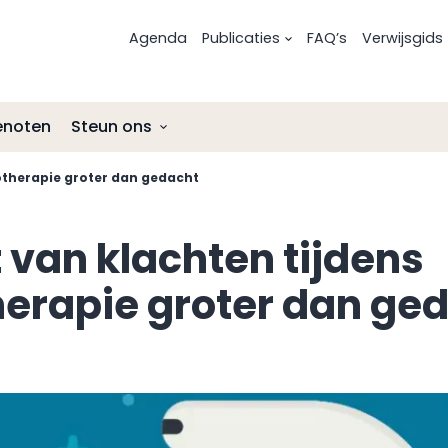
Agenda
Publicaties
FAQ’s
Verwijsgids
enoten
Steun ons
otherapie groter dan gedacht
Risicofactoren voor melanoom
Uitgezaaid oogmelanoom
Nalatenschap
Preventie
Onderzoek en ontwikkelingen
Afmelden als donateur
 van klachten tijdens
Onderzoek en ontwikkelingen
Lotgenotencontact
ANBI-status Stichting Melanoom
herapie groter dan ge
Lotgenotencontact
Leven met en na oogmelanoom
Leven met na