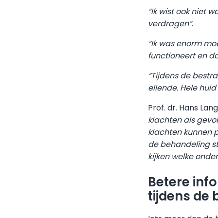
“Ik wist ook niet 
verdragen”
.
“Ik was enorm moe
functioneert en d
“Tijdens de bestr
ellende. Hele huid
Prof. dr. Hans Lan
klachten als gevo
klachten kunnen p
de behandeling st
kijken welke onde
Betere inf
tijdens de