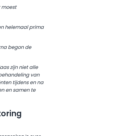
r moest
ven helemaal prima
erna begon de
aas zijn niet alle
 behandeling van
nten tijdens en na
ren en samen te
toring