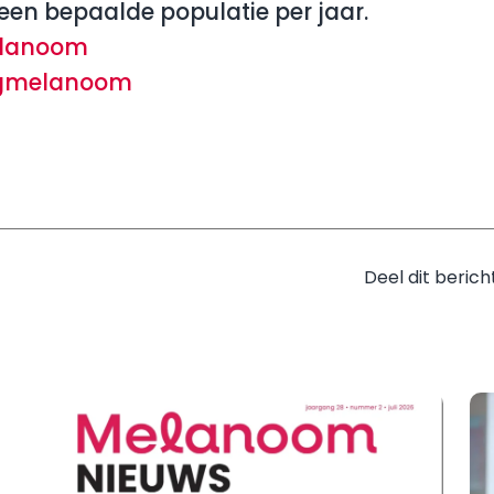
 een bepaalde populatie per jaar.
elanoom
ogmelanoom
Deel dit berich