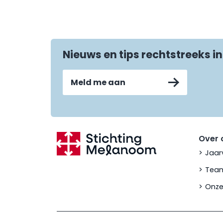
Nieuws en tips rechtstreeks in
Meld me aan
Over 
Jaar
Team
Onze