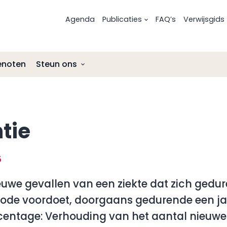
Agenda
Publicaties
FAQ’s
Verwijsgids
enoten
Steun ons
Risicofactoren voor melanoom
Uitgezaaid oogmelanoom
Nalatenschap
Preventie
Onderzoek en ontwikkelingen
Afmelden als donateur
tie
Onderzoek en ontwikkelingen
Lotgenotencontact
ANBI-status Stichting Melanoom
Lotgenotencontact
Leven met en na oogmelanoom
5
Leven met na
euwe gevallen van een ziekte dat zich gedu
ode voordoet, doorgaans gedurende een ja
centage: Verhouding van het aantal nieuwe