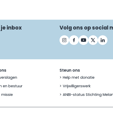
 je inbox
Volg ons op social 
ons
Steun ons
verslagen
Help met donatie
 en bestuur
Vrijwilligerswerk
 missie
ANBI-status Stichting Mel